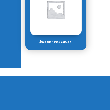
Ácido Clorídrico Vulcão 1l