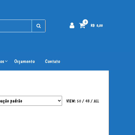
0
R$ 0,00
os
Orçamento
Contato
VIEW:
50
/
48
/
ALL