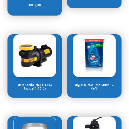
R$
9,90
Motobomba Monofásica
Algicida Man. hth 900ml –
Jacuzzi 1.50 Cv
Refil