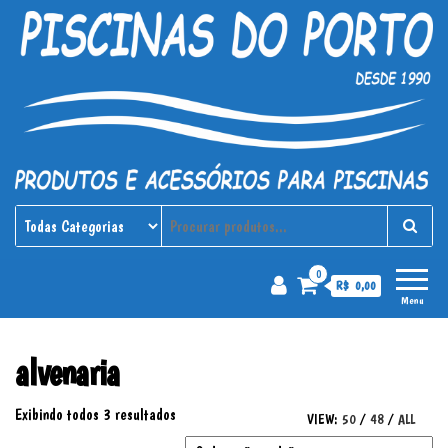
Piscinas do Porto
Produtos e acessórios para
piscinas
0
R$ 0,00
Menu
alvenaria
Exibindo todos 3 resultados
VIEW:
50
/
48
/
ALL