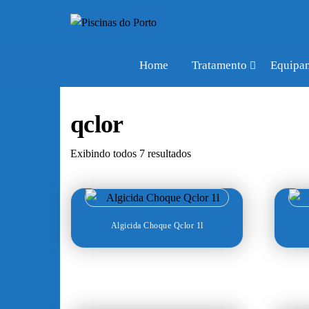
Piscinas
Produtos
e
do
acessórios
Porto
para
Home
Tratamento
Equipa
piscinas
qclor
Exibindo todos 7 resultados
Algicida Choque Qclor 1l