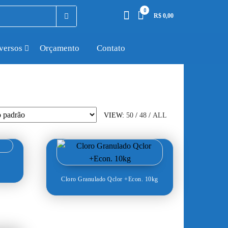
0
R$ 0,00
versos
Orçamento
Contato
VIEW:
50
/
48
/
ALL
Cloro Granulado Qclor +Econ. 10kg