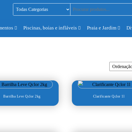
mentos
Piscinas, boias e infláveis
Praia e Jardim
Di
Barrilha Leve Qclor 2kg
Clarificante Qclor 1l