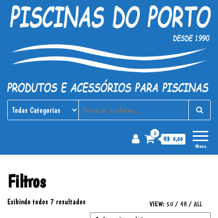
Piscinas do Porto
Produtos e acessórios para
piscinas
0
R$ 0,00
Menu
Filtros
Exibindo todos 7 resultados
VIEW:
50
/
48
/
ALL