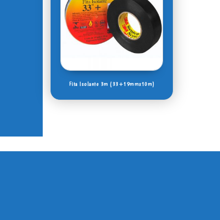
Fita Isolante 3m (33+19mmx10m)