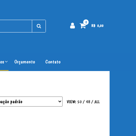
0
R$ 0,00
os
Orçamento
Contato
VIEW:
50
/
48
/
ALL